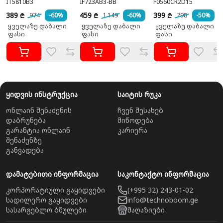
IT5810B3
IF723AB3-BB
F0560CR2D15
389
459
399
974
-60%
1 149
-60%
798
-50%
₾
₾
₾
ყველაზე დაბალი
ყველაზე დაბალი
ყველაზე დაბალი
ფასი
ფასი
ფასი
ყიდვის ინსტრუქცია
საიტის რუკა
ონლაინ შენაძენის
ჩვენ შესახებ
დაბრუნება
მიწოდება
გარანტია ონლაინ
კარიერა
შენაძენზე
განვადება
დამატებითი ინფორმაცია
საკონტაქტო ინფორმაცია
კორპორატიული გაყიდვები
(+995 32) 243-01-02
სადილერო გაყიდვები
info@technoboom.ge
სასარგებლო ბმულები
მაღაზიები