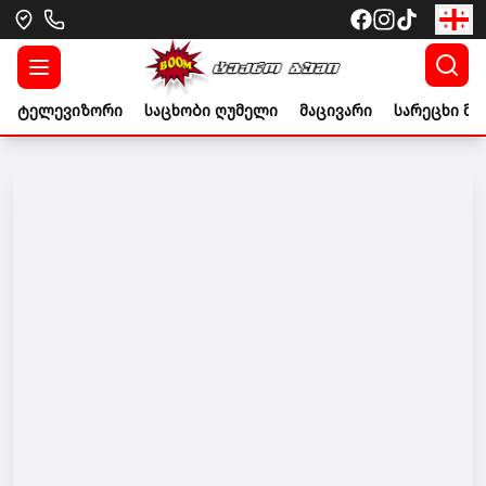
ტელევიზორი
საცხობი ღუმელი
მაცივარი
სარეცხი მა
Go to banner link