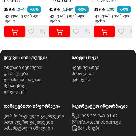
IT5810B3
IF723AB3-BB
F0560CR2D15
389
459
399
974
-60%
1 149
-60%
798
-50%
₾
₾
₾
ყველაზე დაბალი
ყველაზე დაბალი
ყველაზე დაბალი
ფასი
ფასი
ფასი
ყიდვის ინსტრუქცია
საიტის რუკა
ონლაინ შენაძენის
ჩვენ შესახებ
დაბრუნება
მიწოდება
გარანტია ონლაინ
კარიერა
შენაძენზე
განვადება
დამატებითი ინფორმაცია
საკონტაქტო ინფორმაცია
კორპორატიული გაყიდვები
(+995 32) 243-01-02
სადილერო გაყიდვები
info@technoboom.ge
სასარგებლო ბმულები
მაღაზიები