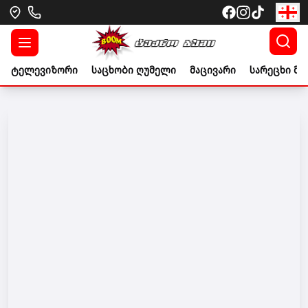
ტელევიზორი
საცხობი ღუმელი
მაცივარი
სარეცხი მა
Go to banner link