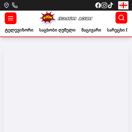
ტელევიზორი
საცხობი ღუმელი
მაცივარი
სარეცხი მა
Go to banner link