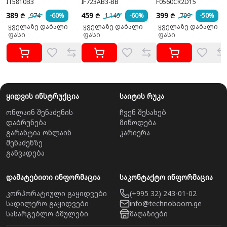
IT5810B3
IF723AB3-BB
F0560CR2D15
389
459
399
974
-60%
1 149
-60%
799
-50%
₾
₾
₾
ყველაზე დაბალი
ყველაზე დაბალი
ყველაზე დაბალი
ფასი
ფასი
ფასი
ყიდვის ინსტრუქცია
საიტის რუკა
ონლაინ შენაძენის
ჩვენ შესახებ
დაბრუნება
მიწოდება
გარანტია ონლაინ
კარიერა
შენაძენზე
განვადება
დამატებითი ინფორმაცია
საკონტაქტო ინფორმაცია
კორპორატიული გაყიდვები
(+995 32) 243-01-02
სადილერო გაყიდვები
info@technoboom.ge
სასარგებლო ბმულები
მაღაზიები