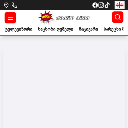
ტელევიზორი
საცხობი ღუმელი
მაცივარი
სარეცხი მა
Go to banner link