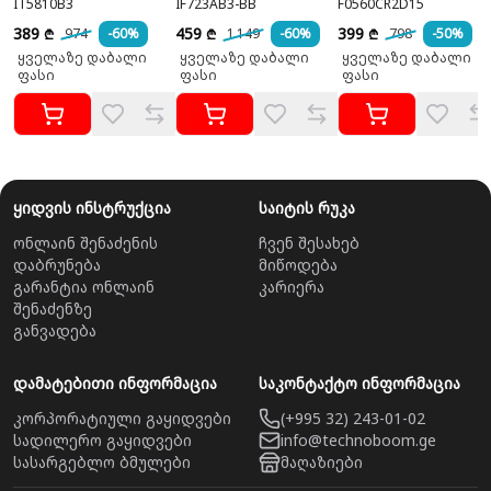
IT5810B3
IF723AB3-BB
F0560CR2D15
389
459
399
974
-60%
1 149
-60%
798
-50%
₾
₾
₾
ყველაზე დაბალი
ყველაზე დაბალი
ყველაზე დაბალი
ფასი
ფასი
ფასი
ყიდვის ინსტრუქცია
საიტის რუკა
ონლაინ შენაძენის
ჩვენ შესახებ
დაბრუნება
მიწოდება
გარანტია ონლაინ
კარიერა
შენაძენზე
განვადება
დამატებითი ინფორმაცია
საკონტაქტო ინფორმაცია
კორპორატიული გაყიდვები
(+995 32) 243-01-02
სადილერო გაყიდვები
info@technoboom.ge
სასარგებლო ბმულები
მაღაზიები