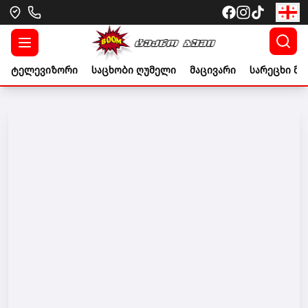
ტელევიზორი
საცხობი ღუმელი
მაცივარი
სარეცხი მა
Go to banner link