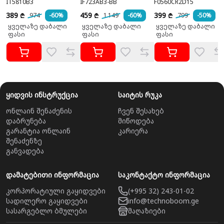
IT5810B3
IF723AB3-BB
F0560CR2D15
389
459
399
974
-60%
1 149
-60%
799
-50%
₾
₾
₾
ყველაზე დაბალი
ყველაზე დაბალი
ყველაზე დაბალი
ფასი
ფასი
ფასი
ყიდვის ინსტრუქცია
საიტის რუკა
ონლაინ შენაძენის
ჩვენ შესახებ
დაბრუნება
მიწოდება
გარანტია ონლაინ
კარიერა
შენაძენზე
განვადება
დამატებითი ინფორმაცია
საკონტაქტო ინფორმაცია
კორპორატიული გაყიდვები
(+995 32) 243-01-02
სადილერო გაყიდვები
info@technoboom.ge
სასარგებლო ბმულები
მაღაზიები