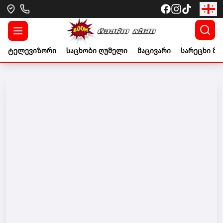
ტელევიზორი
საცხობი ღუმელი
მაცივარი
სარეცხი მა
Go to banner link