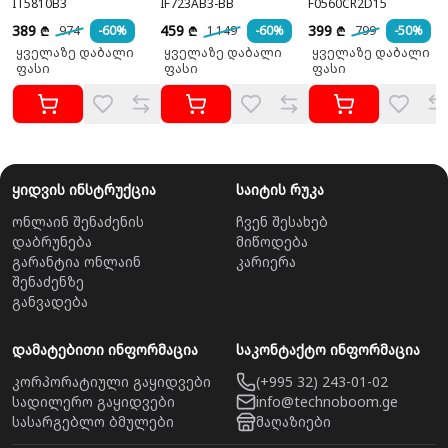
IT5810B3
IF723AB3-BB
F0560CR2D15
389
459
399
974
-60%
1 149
-60%
799
-50%
₾
₾
₾
ყველაზე დაბალი
ყველაზე დაბალი
ყველაზე დაბალი
ფასი
ფასი
ფასი
ყიდვის ინსტრუქცია
საიტის რუკა
ონლაინ შენაძენის
ჩვენ შესახებ
დაბრუნება
მიწოდება
გარანტია ონლაინ
კარიერა
შენაძენზე
განვადება
დამატებითი ინფორმაცია
საკონტაქტო ინფორმაცია
კორპორატიული გაყიდვები
(+995 32) 243-01-02
სადილერო გაყიდვები
info@technoboom.ge
სასარგებლო ბმულები
მაღაზიები