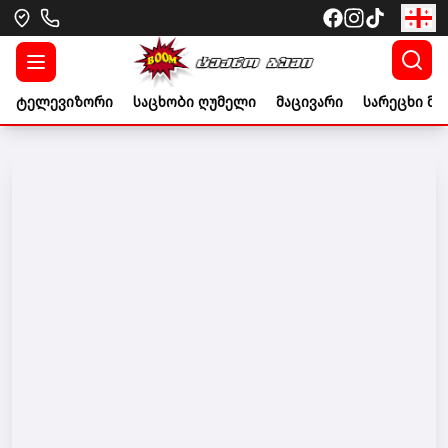
ტელევიზორი
საცხობი ღუმელი
მაცივარი
სარეცხი მა
Go to banner link