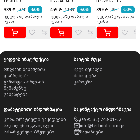
IT5810B3
IF723AB3-BB
F0560CR2D15
389
459
399
974
-60%
1 149
-60%
799
-50%
₾
₾
₾
ყველაზე დაბალი
ყველაზე დაბალი
ყველაზე დაბალი
ფასი
ფასი
ფასი
ყიდვის ინსტრუქცია
საიტის რუკა
ონლაინ შენაძენის
ჩვენ შესახებ
დაბრუნება
მიწოდება
გარანტია ონლაინ
კარიერა
შენაძენზე
განვადება
დამატებითი ინფორმაცია
საკონტაქტო ინფორმაცია
კორპორატიული გაყიდვები
(+995 32) 243-01-02
სადილერო გაყიდვები
info@technoboom.ge
სასარგებლო ბმულები
მაღაზიები