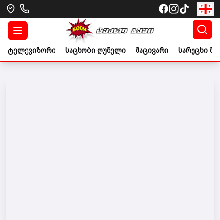
ტელევიზორი
საცხობი ღუმელი
მაცივარი
სარეცხი მა
Go to banner link