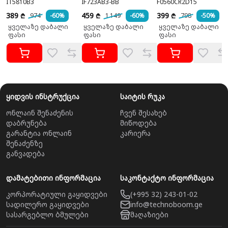
IT5810B3
IF723AB3-BB
F0560CR2D15
389
459
399
974
-60%
1 149
-60%
798
-50%
₾
₾
₾
ყველაზე დაბალი
ყველაზე დაბალი
ყველაზე დაბალი
ფასი
ფასი
ფასი
ყიდვის ინსტრუქცია
საიტის რუკა
ონლაინ შენაძენის
ჩვენ შესახებ
დაბრუნება
მიწოდება
გარანტია ონლაინ
კარიერა
შენაძენზე
განვადება
დამატებითი ინფორმაცია
საკონტაქტო ინფორმაცია
კორპორატიული გაყიდვები
(+995 32) 243-01-02
სადილერო გაყიდვები
info@technoboom.ge
სასარგებლო ბმულები
მაღაზიები