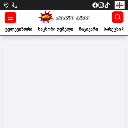
ტელევიზორი
საცხობი ღუმელი
მაცივარი
სარეცხი მა
Go to banner link