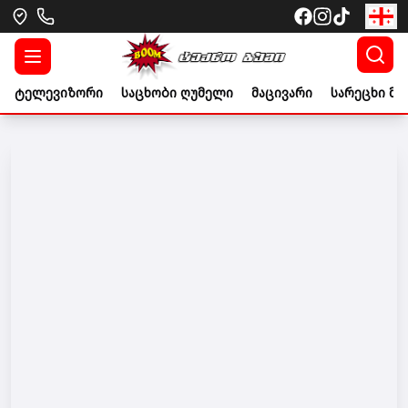
ტელევიზორი
საცხობი ღუმელი
მაცივარი
სარეცხი მა
Go to banner link