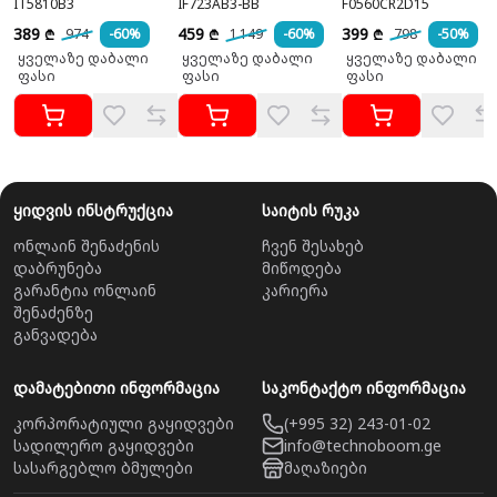
IT5810B3
IF723AB3-BB
F0560CR2D15
389
459
399
974
-60%
1 149
-60%
798
-50%
₾
₾
₾
ყველაზე დაბალი
ყველაზე დაბალი
ყველაზე დაბალი
ფასი
ფასი
ფასი
ყიდვის ინსტრუქცია
საიტის რუკა
ონლაინ შენაძენის
ჩვენ შესახებ
დაბრუნება
მიწოდება
გარანტია ონლაინ
კარიერა
შენაძენზე
განვადება
დამატებითი ინფორმაცია
საკონტაქტო ინფორმაცია
კორპორატიული გაყიდვები
(+995 32) 243-01-02
სადილერო გაყიდვები
info@technoboom.ge
სასარგებლო ბმულები
მაღაზიები