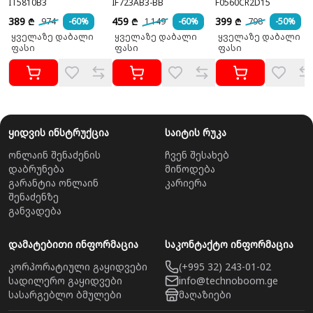
IT5810B3
IF723AB3-BB
F0560CR2D15
389
459
399
974
-60%
1 149
-60%
798
-50%
₾
₾
₾
ყველაზე დაბალი
ყველაზე დაბალი
ყველაზე დაბალი
ფასი
ფასი
ფასი
ყიდვის ინსტრუქცია
საიტის რუკა
ონლაინ შენაძენის
ჩვენ შესახებ
დაბრუნება
მიწოდება
გარანტია ონლაინ
კარიერა
შენაძენზე
განვადება
დამატებითი ინფორმაცია
საკონტაქტო ინფორმაცია
კორპორატიული გაყიდვები
(+995 32) 243-01-02
სადილერო გაყიდვები
info@technoboom.ge
სასარგებლო ბმულები
მაღაზიები