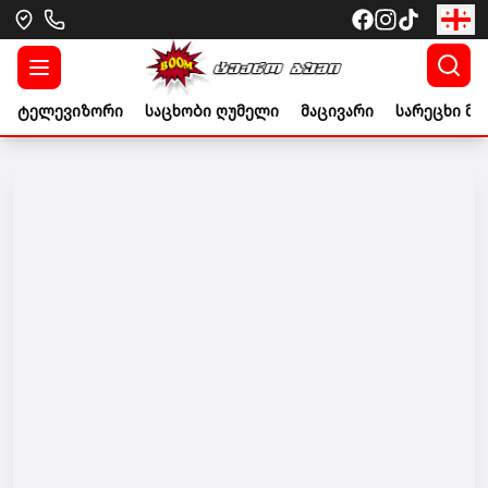
ტელევიზორი
საცხობი ღუმელი
მაცივარი
სარეცხი მა
Go to banner link