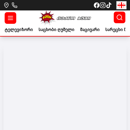
ტელევიზორი
საცხობი ღუმელი
მაცივარი
სარეცხი მა
Go to banner link