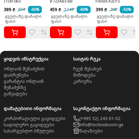
IT5810B3
IF723AB3-BB
F0560CR2D15
389
459
399
974
-60%
1 149
-60%
798
-50%
₾
₾
₾
ყველაზე დაბალი
ყველაზე დაბალი
ყველაზე დაბალი
ფასი
ფასი
ფასი
ყიდვის ინსტრუქცია
საიტის რუკა
ონლაინ შენაძენის
ჩვენ შესახებ
დაბრუნება
მიწოდება
გარანტია ონლაინ
კარიერა
შენაძენზე
განვადება
დამატებითი ინფორმაცია
საკონტაქტო ინფორმაცია
კორპორატიული გაყიდვები
(+995 32) 243-01-02
სადილერო გაყიდვები
info@technoboom.ge
სასარგებლო ბმულები
მაღაზიები